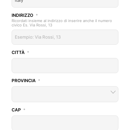
Italy
INDIRIZZO
*
Ricordati insieme al indirizzo di inserire anche il numero
civico Es. Via Rossi, 13
CITTÀ
*
PROVINCIA
*
CAP
*