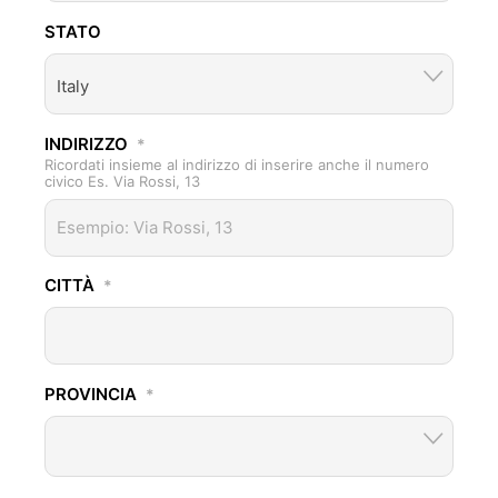
STATO
Italy
INDIRIZZO
*
Ricordati insieme al indirizzo di inserire anche il numero
civico Es. Via Rossi, 13
CITTÀ
*
PROVINCIA
*