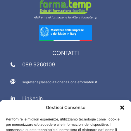
ANF ente di formazione iscritto a formatemp
CONTATTI
089 9260109
segreteria@associazionenazionaleformatori.it
Linkedin
Gestisci Consenso
Facebook
Per fornire le migliori esperienze, utilizziamo tecnologie come i cookie
per memorizzare e/o accedere alle informazioni del dispositivo. Il
PRIVACY E INFO
consenso a queste tecnologie ci permetterà di elaborare dati come il