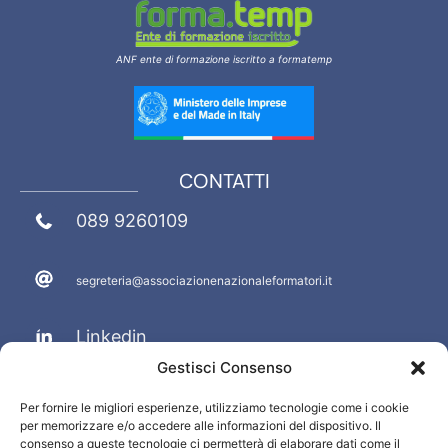
ANF ente di formazione iscritto a formatemp
CONTATTI
089 9260109
segreteria@associazionenazionaleformatori.it
Linkedin
Gestisci Consenso
Facebook
Per fornire le migliori esperienze, utilizziamo tecnologie come i cookie
per memorizzare e/o accedere alle informazioni del dispositivo. Il
PRIVACY E INFO
consenso a queste tecnologie ci permetterà di elaborare dati come il